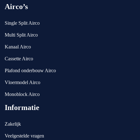
co
ati
Airco’s
mp
e. 
lim
Jul
Single Split Airco
en
lie 
te
zij
Multi Split Airco
n 
n 
Kanaal Airco
vo
ec
or 
ht 
Cassette Airco
R
to
W 
pp
Plafond onderbouw Airco
Air
er
Vloermodel Airco
co
s.
ndi
Monoblock Airco
tio
Informatie
nin
g 
tea
Zakelijk
m. 
Veelgestelde vragen
Me