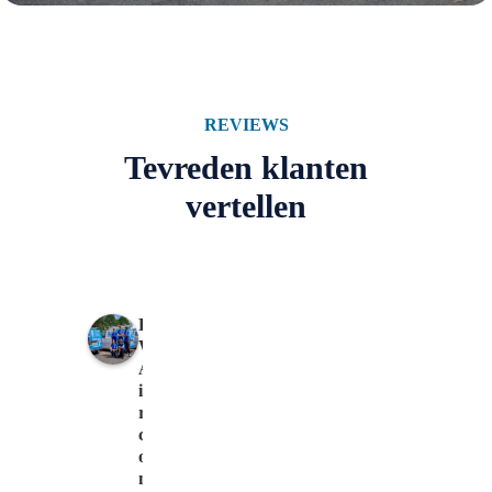
REVIEWS
Tevreden klanten
vertellen
R
W
A
i
r
c
o
n