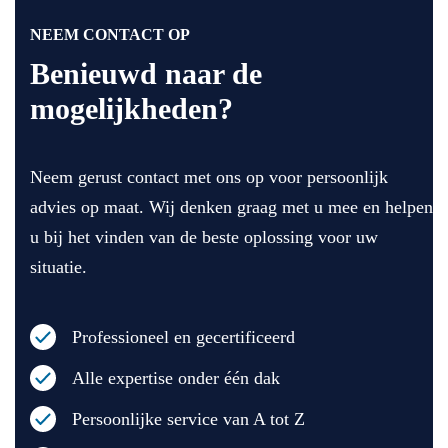
erl
su
ge
eg 
pe
ho
NEEM CONTACT OP
de 
r 
ud
Benieuwd naar de
pla
go
en 
mogelijkheden?
ats
ed 
va
ing 
we
n 
va
rk 
de 
Neem gerust contact met ons op voor persoonlijk
n 
gel
lev
de 
ev
eri
advies op maat. Wij denken graag met u mee en helpen
air
er
ng 
u bij het vinden van de beste oplossing voor uw
co 
d 
en 
situatie.
en 
en 
de 
he
wa
mo
t 
re
nt
Professioneel en gecertificeerd
lei
n 
eu
din
he
r 
Alle expertise onder één dak
ge
el 
Sil
nw
vri
ve
Persoonlijke service van A tot Z
er
en
ste