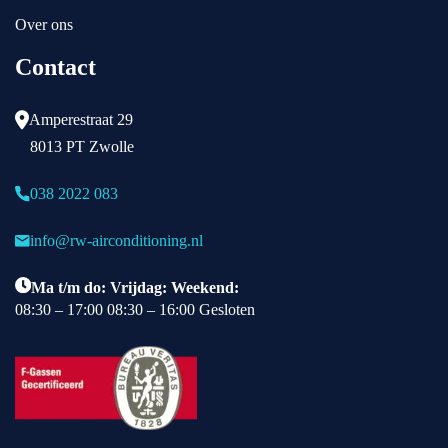
t 
Over ons
na
Contact
me 
in 
Mit
Amperestraat 29
su
8013 PT Zwolle
bis
hi 
038 2022 083
He
av
info@rw-airconditioning.nl
y 
Du
Ma t/m do: Vrijdag: Weekend:
ty 
08:30 – 17:00 08:30 – 16:00 Gesloten
is 
R
W 
ze
er 