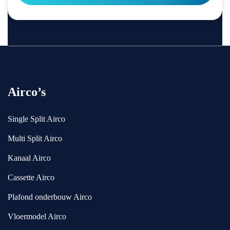
lijk 
ee
da
n 
nk 
op
de 
na
ins
me 
tall
we
ati
rd
Airco’s
e. 
en 
Jul
we 
Single Split Airco
lie 
do
zij
or 
Multi Split Airco
n 
Es
Kanaal Airco
ec
me
ht 
ral
Cassette Airco
to
da 
pp
go
Plafond onderbouw Airco
er
ed 
Vloermodel Airco
s.
uit