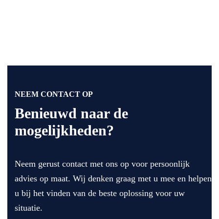
he
ati
ed 
ze
re
e.
op 
er 
n 
de 
qu
he
ho
a 
bb
og
pri
en 
te 
js, 
su
ge
de
pe
ho
ze 
NEEM CONTACT OP
r 
ud
lig
Benieuwd naar de
go
en 
ge
mogelijkheden?
ed 
va
n 
we
n 
dic
rk 
de 
ht 
Neem gerust contact met ons op voor persoonlijk
gel
lev
bij 
ev
eri
elk
advies op maat. Wij denken graag met u mee en helpen
er
ng 
aar 
u bij het vinden van de beste oplossing voor uw
d 
en 
ma
situatie.
en 
de 
ar 