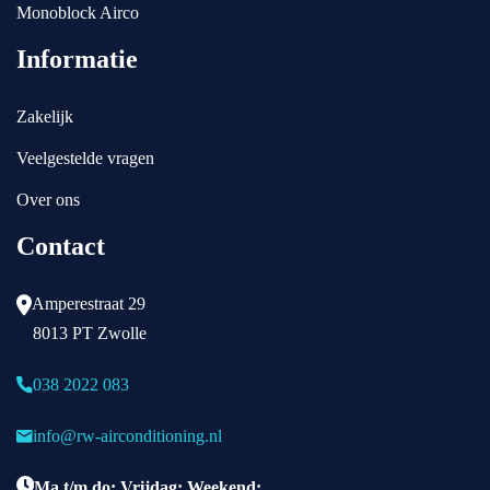
ge
Monoblock Airco
vra
Informatie
ag
d 
ov
Zakelijk
er 
Veelgestelde vragen
de 
we
Over ons
ns
Contact
en 
en 
mo
Amperestraat 29
gel
8013 PT Zwolle
ijk
he
038 2022 083
de
n 
info@rw-airconditioning.nl
en 
we
Ma t/m do: Vrijdag: Weekend: