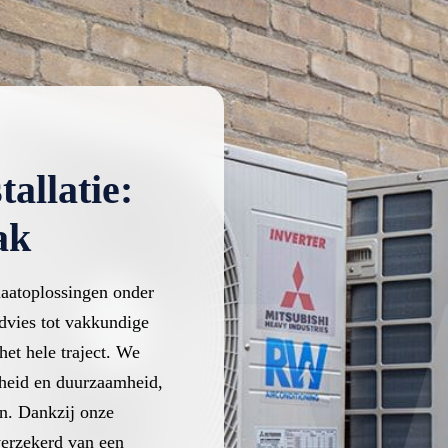
tallatie:
ak
aatoplossingen onder
dvies tot vakkundige
het hele traject. We
heid en duurzaamheid,
en. Dankzij onze
verzekerd van een