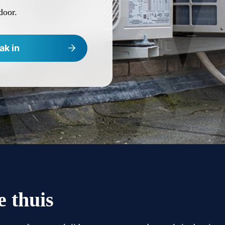
door.
ak in
e thuis