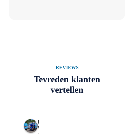
REVIEWS
Tevreden klanten
vertellen
R
W
A