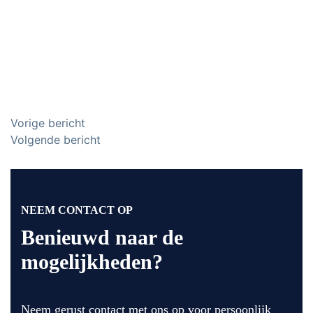
Bericht
Vorige bericht
Volgende bericht
navigatie
NEEM CONTACT OP
Benieuwd naar de
mogelijkheden?
Neem gerust contact met ons op voor persoonlijk