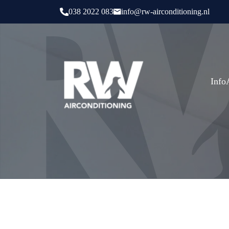
038 2022 083
info@rw-airconditioning.nl
Info