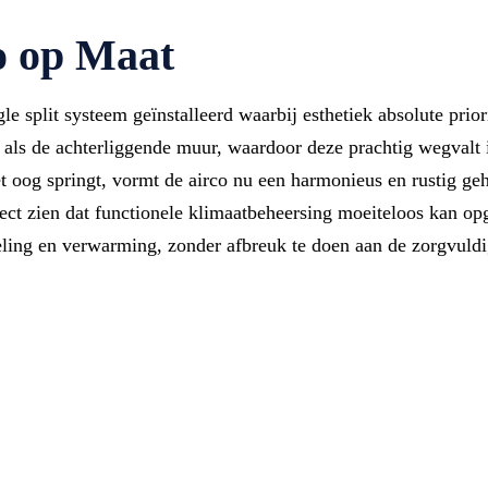
o op Maat
gle split systeem geïnstalleerd waarbij esthetiek absolute prio
 als de achterliggende muur, waardoor deze prachtig wegvalt in
het oog springt, vormt de airco nu een harmonieus en rustig ge
fect zien dat functionele klimaatbeheersing moeiteloos kan 
oeling en verwarming, zonder afbreuk te doen aan de zorgvuld