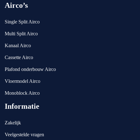
ati
rd
Airco’s
e. 
en 
Jul
we 
Single Split Airco
lie 
do
zij
or 
Multi Split Airco
n 
Es
Kanaal Airco
ec
me
ht 
ral
Cassette Airco
to
da 
pp
go
Plafond onderbouw Airco
er
ed 
Vloermodel Airco
s.
uit
ge
Monoblock Airco
vra
Informatie
ag
d 
ov
Zakelijk
er 
Veelgestelde vragen
de 