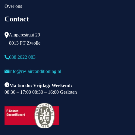
we
Over ons
ns
Contact
en 
en 
mo
Amperestraat 29
gel
8013 PT Zwolle
ijk
he
038 2022 083
de
n 
info@rw-airconditioning.nl
en 
we
Ma t/m do: Vrijdag: Weekend:
rd 
08:30 – 17:00 08:30 – 16:00 Gesloten
dui
del
ijk 
uit
gel
eg