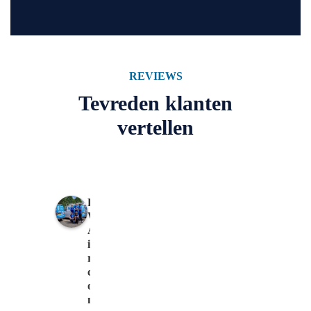
REVIEWS
Tevreden klanten
vertellen
R
W
A
i
r
c
o
n