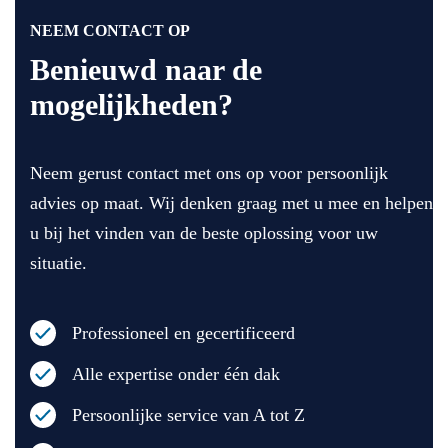
su
ge
de
pe
ho
ze 
NEEM CONTACT OP
r 
ud
lig
Benieuwd naar de
go
en 
ge
mogelijkheden?
ed 
va
n 
we
n 
dic
rk 
de 
ht 
Neem gerust contact met ons op voor persoonlijk
gel
lev
bij 
ev
eri
elk
advies op maat. Wij denken graag met u mee en helpen
er
ng 
aar 
u bij het vinden van de beste oplossing voor uw
d 
en 
ma
situatie.
en 
de 
ar 
wa
mo
me
re
nt
er 
Professioneel en gecertificeerd
n 
eu
in 
he
r 
de 
Alle expertise onder één dak
el 
Sil
tijd 
vri
ve
en 
Persoonlijke service van A tot Z
en
ste
vri