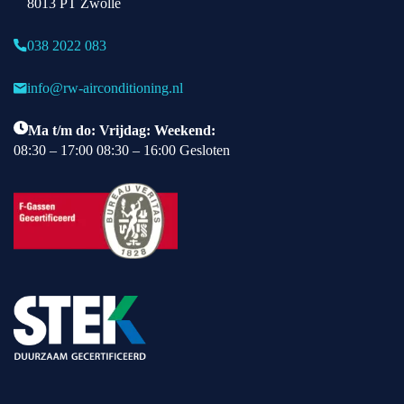
8013 PT Zwolle
bis
hi 
038 2022 083
He
av
info@rw-airconditioning.nl
y 
Du
Ma t/m do: Vrijdag: Weekend:
ty 
08:30 – 17:00 08:30 – 16:00 Gesloten
is 
R
W 
ze
er 
co
nc
urr
er
en
d 