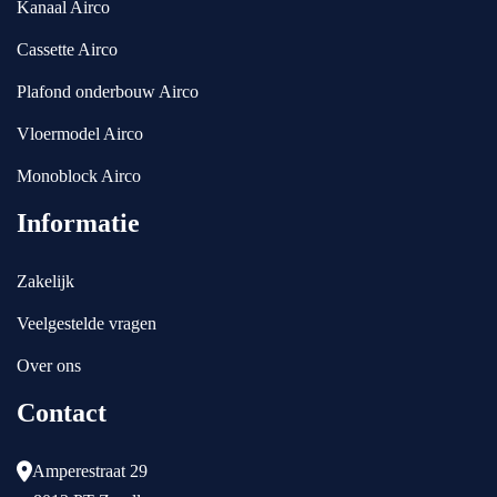
Kanaal Airco
vo
ec
or 
ht 
Cassette Airco
R
to
W 
pp
Plafond onderbouw Airco
Air
er
Vloermodel Airco
co
s.
ndi
Monoblock Airco
tio
Informatie
nin
g 
tea
Zakelijk
m. 
Veelgestelde vragen
Me
t 
Over ons
na
Contact
me 
in 
Mit
Amperestraat 29
su