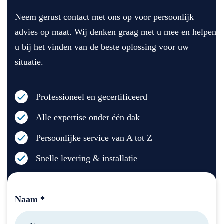
va
rk 
de 
Neem gerust contact met ons op voor persoonlijk
n 
gel
lev
de 
ev
eri
advies op maat. Wij denken graag met u mee en helpen
air
er
ng 
u bij het vinden van de beste oplossing voor uw
co 
d 
en 
situatie.
en 
en 
de 
he
wa
mo
t 
re
nt
Professioneel en gecertificeerd
lei
n 
eu
din
he
r 
Alle expertise onder één dak
ge
el 
Sil
nw
vri
ve
Persoonlijke service van A tot Z
er
en
ste
Snelle levering & installatie
k 
del
r 
ku
ijk 
he
nn
in 
eft 
en 
co
all
Naam *
be
nta
es 
sp
ct. 
go