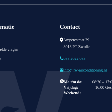
rmatie
Contact
Amperestraat 29
8013 PT Zwolle
elde vragen
038 2022 083
s
info@rw-airconditioning.nl
Ma t/m do:
08:30 – 17:
Vrijdag:
– 16:00 Ges
Weekend: