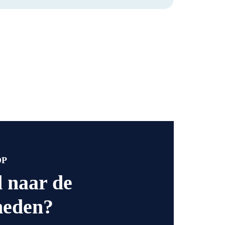
OP
 naar de
heden?